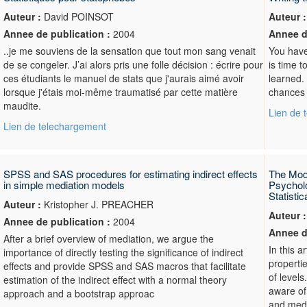
Auteur :
David POINSOT
Auteur :
Annee de publication :
2004
Annee d
..je me souviens de la sensation que tout mon sang venait
You have
de se congeler. J’ai alors pris une folle décision : écrire pour
is time t
ces étudiants le manuel de stats que j'aurais aimé avoir
learned. 
lorsque j'étais moi-même traumatisé par cette matière
chances t
maudite.
Lien de 
Lien de telechargement
SPSS and SAS procedures for estimating indirect effects
The Mode
in simple mediation models
Psycholo
Statisti
Auteur :
Kristopher J. PREACHER
Auteur :
Annee de publication :
2004
Annee d
After a brief overview of mediation, we argue the
In this a
importance of directly testing the significance of indirect
properti
effects and provide SPSS and SAS macros that facilitate
of levels
estimation of the indirect effect with a normal theory
aware of
approach and a bootstrap approac
and medi