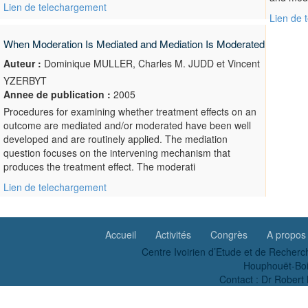
Lien de telechargement
Lien de 
When Moderation Is Mediated and Mediation Is Moderated
Auteur :
Dominique MULLER, Charles M. JUDD et Vincent
YZERBYT
Annee de publication :
2005
Procedures for examining whether treatment effects on an
outcome are mediated and/or moderated have been well
developed and are routinely applied. The mediation
question focuses on the intervening mechanism that
produces the treatment effect. The moderati
Lien de telechargement
Accueil
Activités
Congrès
A propos
Centre Ivoirien d’Etude et de Recherc
Houphouët-Boig
Contact : Dr Robe