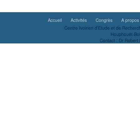
Accueil
Activités
Congrès
A propos
Centre Ivoirien d’Etude et de Recherc
Houphouët-Boig
Contact : Dr Robe