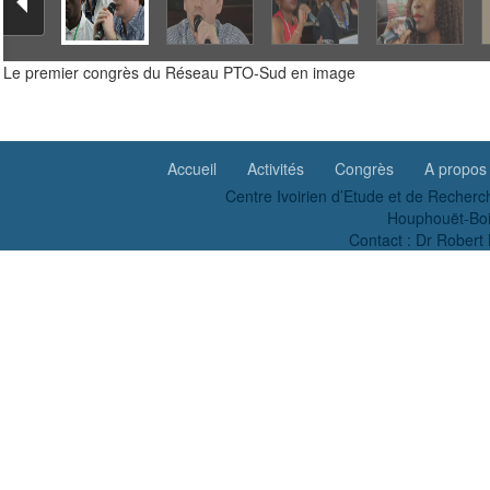
Le premier congrès du Réseau PTO-Sud en image
Accueil
Activités
Congrès
A propos
Centre Ivoirien d’Etude et de Recherc
Houphouët-Boig
Contact : Dr Robe