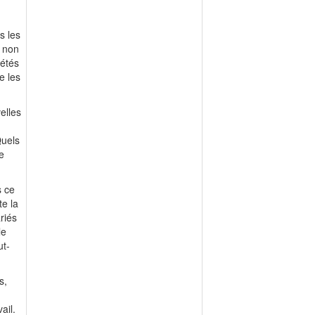
s les
u non
iétés
e les
velles
Quels
e
s ce
e la
riés
le
ut-
s,
vail.