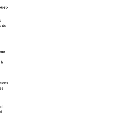
ouët-
s
s de
mme
 à
tions
ges
ent
nt