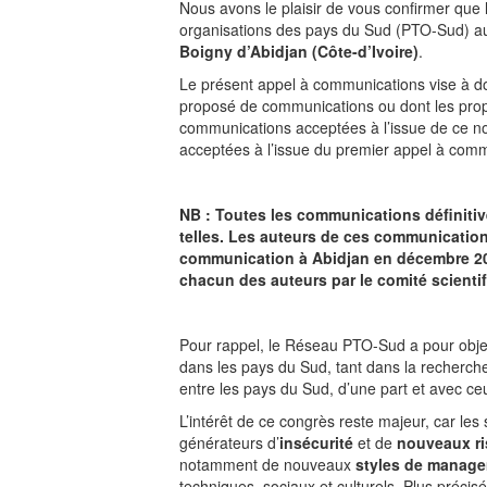
Nous avons le plaisir de vous confirmer que
organisations des pays du Sud (PTO-Sud) au
Boigny d’Abidjan (Côte-d’Ivoire)
.
Le présent appel à communications vise à do
proposé de communications ou dont les propo
communications acceptées à l’issue de ce nou
acceptées à l’issue du premier appel à comm
NB : Toutes les communications définiti
telles. Les auteurs de ces communications
communication à Abidjan en décembre 2016
chacun des auteurs par le comité scientif
Pour rappel, le Réseau PTO-Sud a pour object
dans les pays du Sud, tant dans la recherche
entre les pays du Sud, d’une part et avec ce
L’intérêt de ce congrès reste majeur, car le
générateurs d’
insécurité
et de
nouveaux r
notamment de nouveaux
styles de manag
techniques, sociaux et culturels. Plus précis