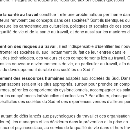
e la santé au travail
constitue-t-elle une problématique pertinente dan
teurs renvoient ces concepts dans ces sociétés? Sont-ils identiques o
ure les caractéristiques culturelles, politiques et sociales de ces soc
 qualité de vie et de la santé au travail, et donc aussi sur les manières d
vention des risques au travail
, il est indispensable d’identifier les nou
fronter les sociétés du sud, notamment du fait de leur entrée dans le
, des technologies, des valeurs et des comportements liés au travail. 
ans les nouveaux environnements de vie, en particulier au travail, afin d
ice du développement durable des sociétés du Sud ?
ement des ressources humaines
adaptés aux sociétés du Sud. Dan
nisations seraient les plus appropriés, surtout pour prendre en compt
 formes, gérer les comportements dysfonctionnels, accompagner les sala
ser les compétences individuelles et collectives ? Par ailleurs, dans quel
cificités des sociétés du Sud et des expériences venues d’ailleurs pe
 autant de défis lancés aux psychologues du travail et des organisation
illeurs), les managers et les décideurs dans la prévention et la prise en
ux et psychosociaux, au service de la qualité de vie dans et hors tra