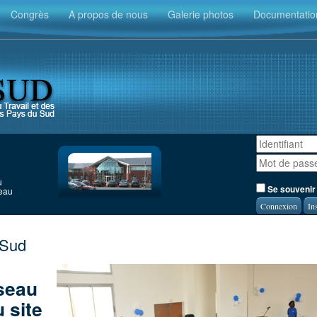
Congrès
A propos de nous
Galerie photos
Documentatio
u
Se souvenir
seau
In
-Sud
seau
 site