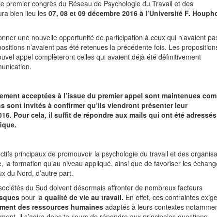
 le premier congrès du Réseau de Psychologie du Travail et des
ra bien lieu les
07, 08 et 09 décembre 2016 à l’Université F. Houph
nner une nouvelle opportunité de participation à ceux qui n’avaient pa
sitions n’avaient pas été retenues la précédente fois. Les proposition
vel appel complèteront celles qui avaient déjà été définitivement
unication.
vement acceptées à l’issue du premier appel sont maintenues co
 sont invités à confirmer qu’ils viendront présenter leur
. Pour cela, il suffit de répondre aux mails qui ont été adressés
ique.
ifs principaux de promouvoir la psychologie du travail et des organisa
, la formation qu’au niveau appliqué, ainsi que de favoriser les échan
ux du Nord, d’autre part.
s sociétés du Sud doivent désormais affronter de nombreux facteurs
isques
pour la
qualité de vie au travail.
En effet, ces contraintes exig
ement des ressources humaines
adaptés à leurs contextes notamme
ément, il s’agira donc toujours de répondre aux principales questions