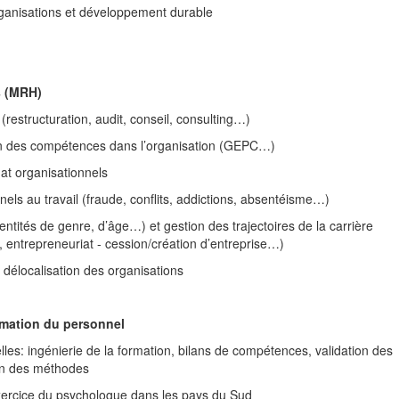
organisations et développement durable
s (MRH)
restructuration, audit, conseil, consulting…)
on des compétences dans l’organisation (GEPC…)
mat organisationnels
ls au travail (fraude, conflits, addictions, absentéisme…)
entités de genre, d’âge…) et gestion des trajectoires de la carrière
 entrepreneuriat - cession/création d’entreprise…)
t délocalisation des organisations
ormation du personnel
lles: ingénierie de la formation, bilans de compétences, validation des
ion des méthodes
’exercice du psychologue dans les pays du Sud